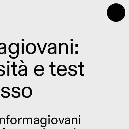
⬤
agiovani:
ità e test
esso
Informagiovani