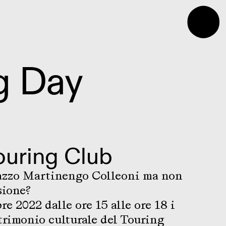
⬤
g Day
ouring Club
alazzo Martinengo Colleoni ma non
sione?
 2022 dalle ore 15 alle ore 18 i
atrimonio culturale del Touring