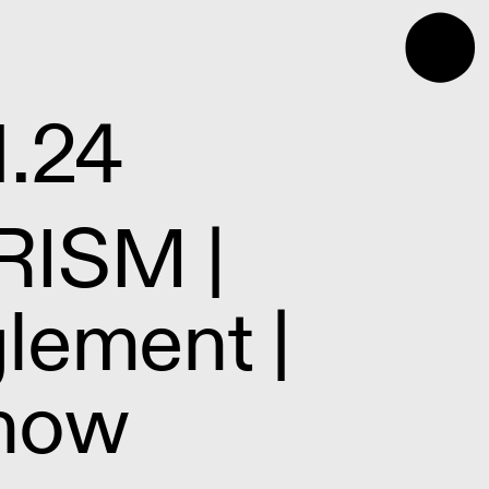
⬤
1.24
RISM |
lement |
show