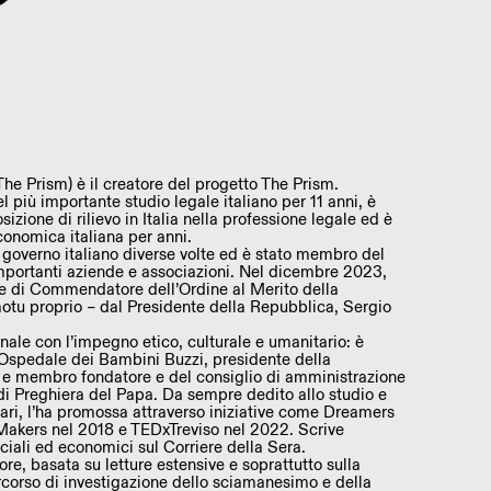
Prism) è il creatore del progetto The Prism.
 più importante studio legale italiano per 11 anni, è
izione di rilievo in Italia nella professione legale ed è
economica italiana per anni.
 governo italiano diverse volte ed è stato membro del
importanti aziende e associazioni. Nel dicembre 2023,
ore di Commendatore dell’Ordine al Merito della
motu proprio – dal Presidente della Repubblica, Sergio
nale con l’impegno etico, culturale e umanitario: è
’Ospedale dei Bambini Buzzi, presidente della
a e membro fondatore e del consiglio di amministrazione
i Preghiera del Papa. Da sempre dedito allo studio e
affari, l’ha promossa attraverso iniziative come Dreamers
Makers nel 2018 e TEDxTreviso nel 2022. Scrive
ciali ed economici sul Corriere della Sera.
re, basata su letture estensive e soprattutto sulla
corso di investigazione dello sciamanesimo e della