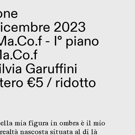
one
Dicembre 2023
Ma.Co.f - I° piano
a.Co.f
lvia Garuffini
tero €5 / ridotto
ella mia figura in ombra è il mio
ealtà nascosta situata al di là