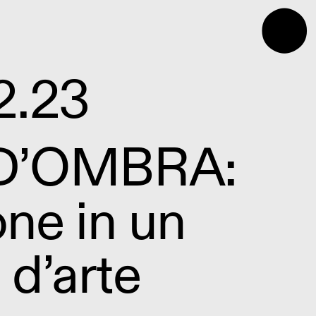
⬤
2.23
D’OMBRA:
ione in un
 d’arte