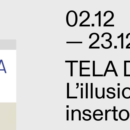
02.12
— 23.1
TELA 
L’illus
inserto