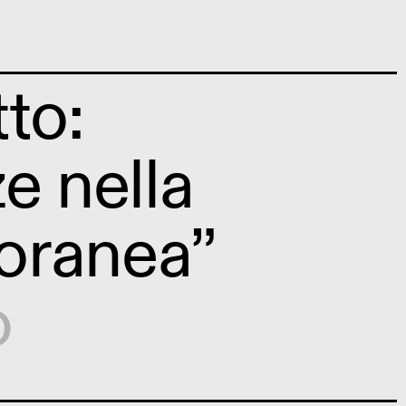
to:
e nella
oranea”
o