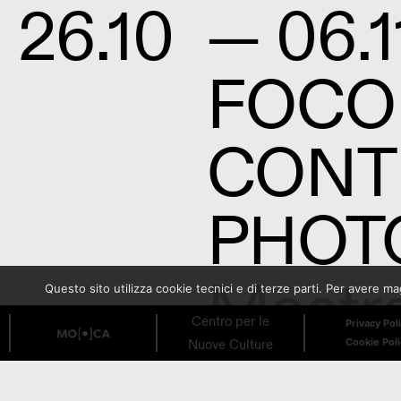
26.10
— 06.1
FOCO
CONT
PHOT
Mostr
Questo sito utilizza cookie tecnici e di terze parti. Per avere 
Centro per le
Privacy Pol
Nuove Culture
Cookie Pol