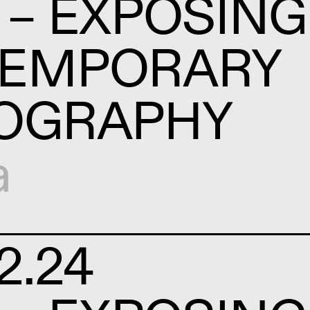
 – EXPOSING
EMPORARY
OGRAPHY
a
2.24