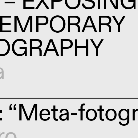
 – EXPOSING
EMPORARY
OGRAPHY
a
“Meta-fotogr
ro