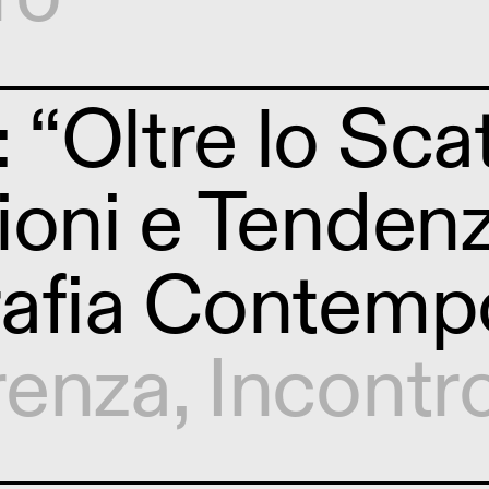
“Oltre lo Scat
ioni e Tendenz
afia Contemp
renza
,
Incontr