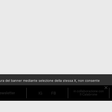
sura del banner mediante selezione della stessa X, non consente
in collaborazione con
ewsletter
IG
FB
Il Calabrone