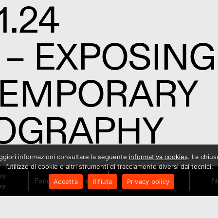
1.24
 – EXPOSING
EMPORARY
OGRAPHY
a
maggiori informazioni consultare la seguente
informativa cookies
. La chiu
l’utilizzo di cookie o altri strumenti di tracciamento diversi dai tecnici.
icy
Facciamo il Cinema!
Orari
N
Accetta
Rifiuta
Privacy policy
icy