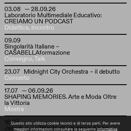
03.08
— 28.09.26
Laboratorio Multimediale Educativo:
CREIAMO UN PODCAST
Didattica
,
Incontro
09.09
Singolarità Italiane –
CASABELLAformazione
Convegno
,
Talk
23.07
Midnight City Orchestra – il debutto
Concerto
17.07
— 06.09.26
SHAPING MEMORIES. Arte e Moda Oltre
la Vittoria
Mostra
16.07
Questo sito utilizza cookie tecnici e di terze parti. Per avere
Jazz in rosa: Tributo alle donne nel jazz.
maggiori informazioni consultare la seguente
informativa