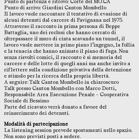
Punto di partenza e ritrovo: Corte del MO.CA
Punto di arrivo: Giardini Canton Mombello
Il lavoro vuole raccontare il tentativo di evasione di
alcuni detenuti dal carcere di Favignana nel 1975.
Attraverso il racconto in prima persona di Beppe
Battaglia, uno dei reclusi che hanno cercato di
oltrepassare il muro di cinta scavando un tunnel, il
lavoro vuole mettere in primo piano l’ingegno, la follia
e la tenacia che hanno animato il piano di fuga. Non
senza risvolti comici, il racconto è sì memoria del
carcere e delle lotte di quegli anni ma anche invito a
riflettere sulla condizione privativa della detenzione
e stimolo per la ricerca della propria libertà.
A seguire: Talk Canton Mombello in chiaroscuro
Talk presso Canton Mombello con Marco Dotti,
Responsabile Area Esecuzione Penale – Cooperativa
Sociale di Bessimo
Parte del ricavato verrà donato a favore del
reinserimento dei detenuti.
Modalità di partecipazione
La listening session prevede spostamenti nello spazio.
Non sono previsti posti a sedere.