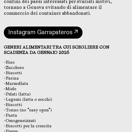
confini dei paesi interessati per svariati motivi,
tornano a Genova evitando di alimentare il
commercio dei container abbandonati.
Instagram Garrapateros ↗
GENERI ALIMENTARI TRA CUI SCEGLIERE CON
SCADENZA DA GENNAIO 2026
-Riso
-Zucchero
-Biscotti
-Farina
-Marmellata
-Miele
-Pelati (latta)
-Legumi (latta o secchi)
-Biscotti
-Tonno (no “easy open”)
-Pasta
-Omogeneizzati
-Biscotti per la crescita
-Pappe