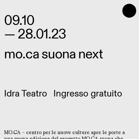
⬤
09.10
— 28.01.23
mo.ca suona next
Idra Teatro
Ingresso gratuito
MO.CA – centro per le nuove culture apre le porte a
una nuova edizione del progetto MO.CA suona che