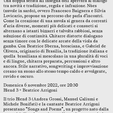
Una doppia serata all’insegna dell’apertura al dialogo
tra novità e tradizione, regola e infrazione. Nùes
(nuvole in sardo), ovvero Francesco Baiguera e Silvia
Lovicario, propone un percorso che parla d’incontri.
Come la creazione di una nuvola si genera da correnti
d’aria diverse, momenti più delicati e consueti si
alternano a istanti bizzarri e talvolta rabbiosi, senza
soluzione di continuità. Chitarre distorte dialogano
senza timore con le delicate arcate della viola da
gamba. Con Beatrice Sberna, bresciana, e Gabriel de
Olivera, originario di Brasilia, la tradizione italiana e
quella brasiliana si mescolano in una pluralità di voci
e di lingue, chitarra preparata, percussioni e altro
ancora. Stile narrativo, songwriting e improvvisazione
creano un suono allo stesso tempo caldo e avvolgente,
ruvido e oscuro.
Domenica 6 novembre 2022, ore 20:30
Blend 3 + Beatrice Arrigoni
Il trio Blend 3 (Andrea Grossi, Manuel Caliumi e
Michele Bonifati) e la cantante Beatrice Arrigoni
presentano “Songs and Poems”, un progetto nato dalla