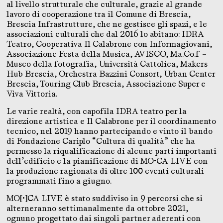
al livello strutturale che culturale, grazie al grande
lavoro di cooperazione tra il Comune di Brescia,
Brescia Infrastrutture, che ne gestisce gli spazi, e le
associazioni culturali che dal 2016 lo abitano: IDRA
Teatro, Cooperativa Il Calabrone con Informagiovani,
Associazione Festa della Musica, AVISCO, Ma.Co.f –
Museo della fotografia, Università Cattolica, Makers
Hub Brescia, Orchestra Bazzini Consort, Urban Center
Brescia, Touring Club Brescia, Associazione Super e
Viva Vittoria.
Le varie realtà, con capofila IDRA teatro per la
direzione artistica e Il Calabrone per il coordinamento
tecnico, nel 2019 hanno partecipando e vinto il bando
di Fondazione Cariplo “Cultura di qualità” che ha
permesso la riqualificazione di alcune parti importanti
dell’edificio e la pianificazione di MO•CA LIVE con
la produzione ragionata di oltre 100 eventi culturali
programmati fino a giugno.
MO[•]CA LIVE è stato suddiviso in 9 percorsi che si
alterneranno settimanalmente da ottobre 2021,
ognuno progettato dai singoli partner aderenti con