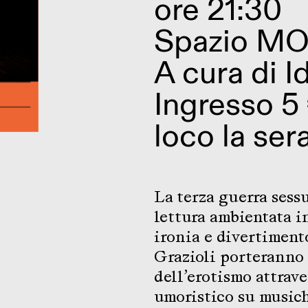
ore 21:30
Spazio MO
A cura di
I
Ingresso 5
loco la ser
La terza guerra sess
lettura ambientata i
ironia e divertiment
Grazioli porteranno 
dell’erotismo attrave
umoristico su musich