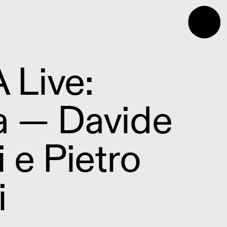
⬤
Live:
a — Davide
 e Pietro
i