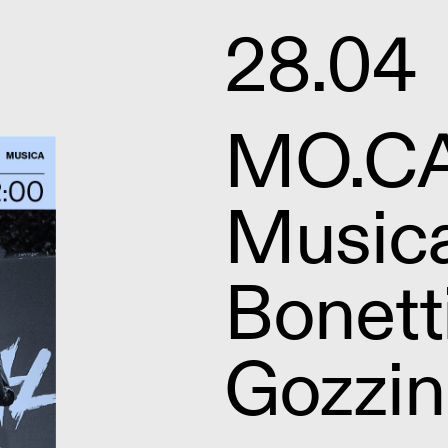
28.04
MO.CA 
Music
Bonetti
Gozzin