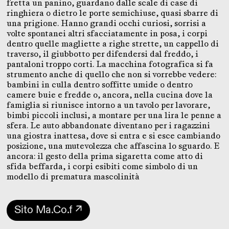
fretta un panino, guardano dalle scale di case di
ringhiera o dietro le porte semichiuse, quasi sbarre di
una prigione. Hanno grandi occhi curiosi, sorrisi a
volte spontanei altri sfacciatamente in posa, i corpi
dentro quelle magliette a righe strette, un cappello di
traverso, il giubbotto per difendersi dal freddo, i
pantaloni troppo corti. La macchina fotografica si fa
strumento anche di quello che non si vorrebbe vedere:
bambini in culla dentro soffitte umide o dentro
camere buie e fredde o, ancora, nella cucina dove la
famiglia si riunisce intorno a un tavolo per lavorare,
bimbi piccoli inclusi, a montare per una lira le penne a
sfera. Le auto abbandonate diventano per i ragazzini
una giostra inattesa, dove si entra e si esce cambiando
posizione, una mutevolezza che affascina lo sguardo. E
ancora: il gesto della prima sigaretta come atto di
sfida beffarda, i corpi esibiti come simbolo di un
modello di prematura mascolinità
Sito Ma.Co.f ↗