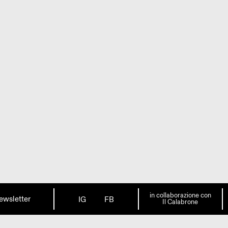
in collaborazione con
ewsletter
IG
FB
Il Calabrone