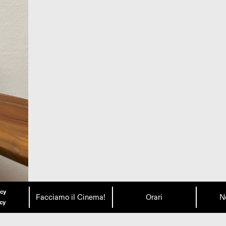
icy
Facciamo il Cinema!
Orari
N
icy