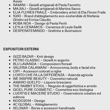
Assisi
RAMINI – Gioielli artigianali di Paola Favretto
MA.SA.I – Gioielli artigianali di Martina Sacco
ELIA FLORES FRAILE – Embroidery artist di Elia Flores Fraile
1Q93 – Brand d’abbigliamento eco-sostenibile di Stefania
Ghidini ed Enrica Claudio
ROBA NÖA – Design di Paola Periti
LEYLA CERAMICS – Ceramica di Leyla Sadik
DESPERATEMINDD – Grafiche e illustrazioni
ESPOSITORI ESTERNI
GIZZI BAZAR – Knit design
PETRO CLASSIC – Gioielli in argento
BLU LAVANDA – Composizioni floreali
VALERIA CALAMANI – Armocromia, body e facial sha
CIPI – Accessori colorati a righe
L’ORTO CHE FA LA DIFFERENZA – Azienda agricola
WE INSPIRE BEAUTY – Cosmetici naturali
AMARO GUELFO – Liquore bresciano
THE RABBIT STOOL – Negozio di oggettistica e arredo
GIOEL PURE COSMETIC – Cosmetica eco-biologica
LUERTìS E MACERIE STUDIO – Osservatorio creativo ed
editoria
NODO2014 – Design
4C GLOBAL – Abbigliamento
SELINAR – Borse e accessori handmade