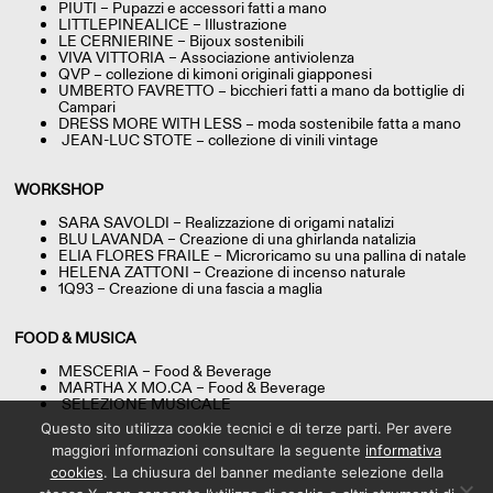
PIUTI – Pupazzi e accessori fatti a mano
LITTLEPINEALICE – Illustrazione
LE CERNIERINE – Bijoux sostenibili
VIVA VITTORIA – Associazione antiviolenza
QVP – collezione di kimoni originali giapponesi
UMBERTO FAVRETTO – bicchieri fatti a mano da bottiglie di
Campari
DRESS MORE WITH LESS – moda sostenibile fatta a mano
JEAN-LUC STOTE – collezione di vinili vintage
WORKSHOP
SARA SAVOLDI – Realizzazione di origami natalizi
BLU LAVANDA – Creazione di una ghirlanda natalizia
ELIA FLORES FRAILE – Microricamo su una pallina di natale
HELENA ZATTONI – Creazione di incenso naturale
1Q93 – Creazione di una fascia a maglia
FOOD & MUSICA
MESCERIA – Food & Beverage
MARTHA X MO.CA – Food & Beverage
SELEZIONE MUSICALE
Questo sito utilizza cookie tecnici e di terze parti. Per avere
maggiori informazioni consultare la seguente
informativa
cookies
. La chiusura del banner mediante selezione della