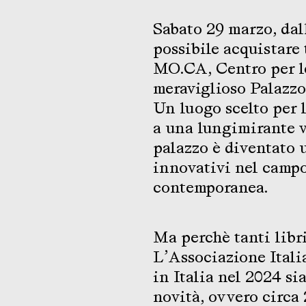
Sabato 29 marzo, dall
possibile acquistare 
MO.CA, Centro per l
meraviglioso Palazz
Un luogo scelto per l
a una lungimirante v
palazzo è diventato 
innovativi nel campo 
contemporanea.
Ma perchè tanti libr
L’Associazione Itali
in Italia nel 2024 si
novità, ovvero circa 