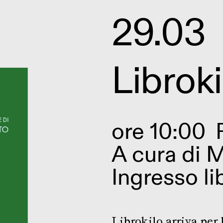
29.03
Libroki
ore 10:00
A cura di M
Ingresso li
Librokilo arriva per 