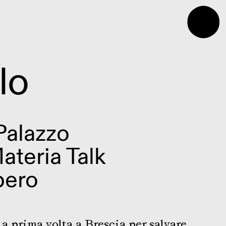
⬤
lo
Palazzo
ateria Talk
bero
la prima volta a Brescia per salvare