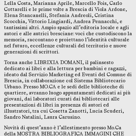
Lella Costa, Marianna Aprile, Marcello Fois, Carlo
Cottarelli e le prime volte a Brescia di Viola Ardone,
Elena Stancanelli, Stefania Andreoli, Cristina
Scocchia, Vittorio Lingiardi, Andrea Pennacchi, e
tantissimi altri. Ampio spazio all’editoria locale e agli
autori e alle autrici bresciane: voci che custodiscono la
memoria, raccontano e proiettano l’identità culturale
nel futuro, eccellenze culturali del territorio e nuove
generazioni di scrittori.
Torna anche LIBRIXIA DOMANI, il palinsesto
dedicato ai libri e alla lettura per bambini e ragazzi,
ideato dal Servizio Marketing ed Eventi del Comune di
Brescia, in collaborazione col Sistema Bibliotecario
Urbano. Presso MO.CA e le sedi delle biblioteche di
quartiere, avranno luogo appuntamenti dedicati ai più
giovani, dai laboratori curati dai bibliotecari alle
presentazioni di libri in presenza di autori ed
illustratori, tra cui Cosetta Zanotti, Lucia Scuderi,
Sandro Natalini, Laura Carusino.
Novità di quest’anno è l’allestimento presso Mo.Ca
della MOSTRA BIBLIOGRAFICA IMMAGINI CHE