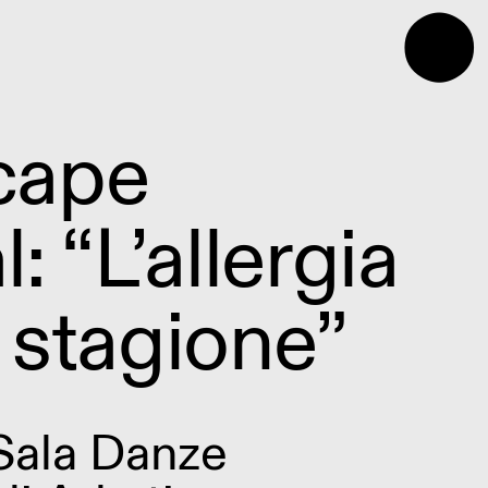
⬤
cape
l: “L’allergia
 stagione”
Sala Danze