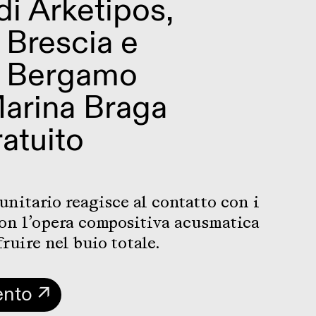
di Arketipos,
Brescia e
 Bergamo
Marina Braga
atuito
nitario reagisce al contatto con i
con l’opera compositiva acusmatica
fruire nel buio totale.
ento ↗