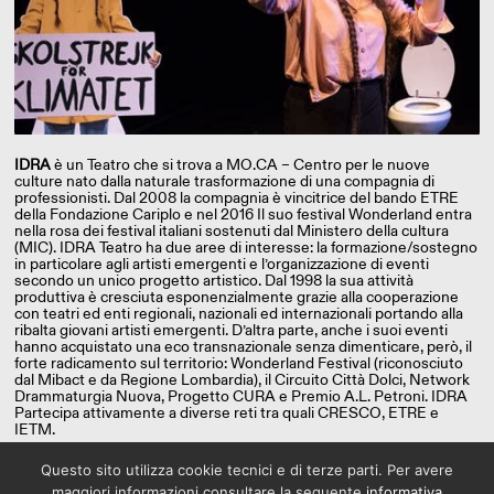
IDRA
è un Teatro che si trova a MO.CA – Centro per le nuove
culture nato dalla naturale trasformazione di una compagnia di
professionisti. Dal 2008 la compagnia è vincitrice del bando ETRE
della Fondazione Cariplo e nel 2016 Il suo festival Wonderland entra
nella rosa dei festival italiani sostenuti dal Ministero della cultura
(MIC). IDRA Teatro ha due aree di interesse: la formazione/sostegno
in particolare agli artisti emergenti e l’organizzazione di eventi
secondo un unico progetto artistico. Dal 1998 la sua attività
produttiva è cresciuta esponenzialmente grazie alla cooperazione
con teatri ed enti regionali, nazionali ed internazionali portando alla
ribalta giovani artisti emergenti. D’altra parte, anche i suoi eventi
hanno acquistato una eco transnazionale senza dimenticare, però, il
forte radicamento sul territorio: Wonderland Festival (riconosciuto
dal Mibact e da Regione Lombardia), il Circuito Città Dolci, Network
Drammaturgia Nuova, Progetto CURA e Premio A.L. Petroni. IDRA
Partecipa attivamente a diverse reti tra quali CRESCO, ETRE e
IETM.
Questo sito utilizza cookie tecnici e di terze parti. Per avere
maggiori informazioni consultare la seguente
informativa