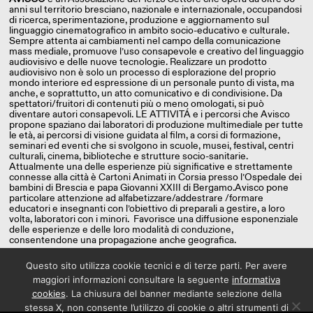
anni sul territorio bresciano, nazionale e internazionale, occupandosi
di ricerca, sperimentazione, produzione e aggiornamento sul
linguaggio cinematografico in ambito socio-educativo e culturale.
Sempre attenta ai cambiamenti nel campo della comunicazione
mass mediale, promuove l’uso consapevole e creativo del linguaggio
audiovisivo e delle nuove tecnologie. Realizzare un prodotto
audiovisivo non è solo un processo di esplorazione del proprio
mondo interiore ed espressione di un personale punto di vista, ma
anche, e soprattutto, un atto comunicativo e di condivisione. Da
spettatori/fruitori di contenuti più o meno omologati, si può
diventare autori consapevoli. LE ATTIVITÁ e i percorsi che Avisco
propone spaziano dai laboratori di produzione multimediale per tutte
le età, ai percorsi di visione guidata al film, a corsi di formazione,
seminari ed eventi che si svolgono in scuole, musei, festival, centri
culturali, cinema, biblioteche e strutture socio-sanitarie.
Attualmente una delle esperienze più significative e strettamente
connesse alla città è Cartoni Animati in Corsia presso l’Ospedale dei
bambini di Brescia e papa Giovanni XXIII di Bergamo.Avisco pone
particolare attenzione ad alfabetizzare/addestrare /formare
educatori e insegnanti con l’obiettivo di preparali a gestire, a loro
volta, laboratori con i minori. Favorisce una diffusione esponenziale
delle esperienze e delle loro modalità di conduzione,
consentendone una propagazione anche geografica.
Questo sito utilizza cookie tecnici e di terze parti. Per avere
maggiori informazioni consultare la seguente
informativa
cookies
. La chiusura del banner mediante selezione della
stessa X, non consente l’utilizzo di cookie o altri strumenti di