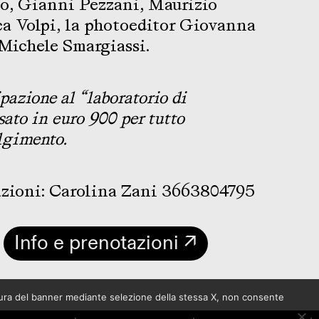
to, Gianni Pezzani, Maurizio
ca Volpi, la photoeditor Giovanna
 Michele Smargiassi.
ipazione al “laboratorio di
to in euro 900 per tutto
olgimento.
azioni: Carolina Zani 3663804795
Info e prenotazioni ↗
sura del banner mediante selezione della stessa X, non consente