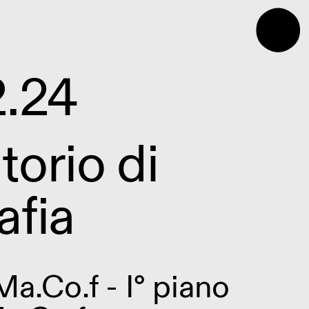
⬤
2.24
torio di
afia
Ma.Co.f - I° piano