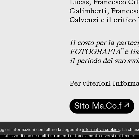
Lucas, Francesco Ci
Galimberti, Frances
Calvenzi e il critico
Il costo per la partec
FOTOGRAFIA” è fissa
il periodo del suo sv
Per ulteriori inform
Sito Ma.Co.f ↗
maggiori informazioni consultare la seguente
informativa cookies
. La chiu
l’utilizzo di cookie o altri strumenti di tracciamento diversi dai tecnici.