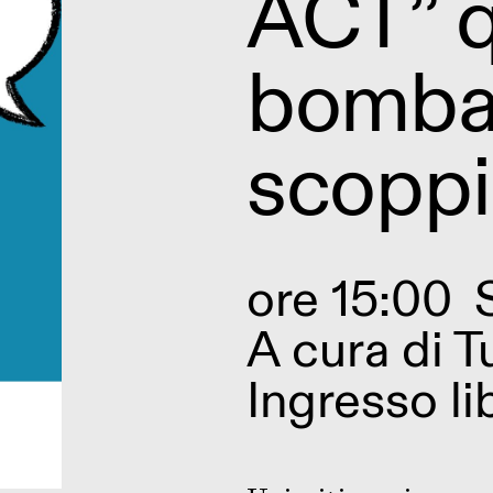
ACT” q
bomba 
scoppi
ore 15:00
A cura di
Tu
Ingresso li