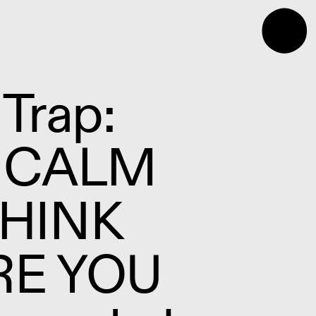
⬤
 Trap:
 CALM
HINK
RE YOU