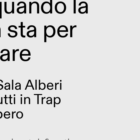
uando la
sta per
are
Sala Alberi
tti in Trap
bero