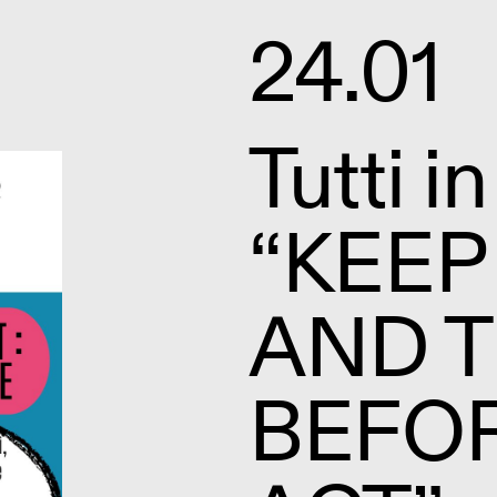
24.01
Tutti in
“KEEP
AND T
BEFO