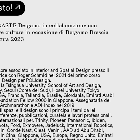
sto! ↗
 DASTE Bergamo in collaborazione con
e culture in occasione di Bergamo Brescia
ltura 2023
ore associato in Interior and Spatial Design presso il
trice con Roger Schmid nel 2021 del primo corso
al Design per POLIdesign.
o la Tsinghua University, School of Art and Design,
y, Seoul (Corea del Sud); Hosei University, Tokyo
SA, Francia, Tailandia, Brasile, Giordania, Emirati Arabi
 Foundation Fellow 2000 in Giappone. Assegnataria del
 Archmarathon e ADI-Index nel 2019.
gli spazi e il design sono i principali temi da lei
ferenze, pubblicazioni, curatela e lavori professionali.
nternazionali per: Trinity, Pioneer, Panasonic, Ibiden,
yota, Ford, Exmovere, Jadeluck, International Robotics,
in, Condè Nast, Cleaf, Venini, AAD ad Abu Dhabi,
. in Cina, Giappone, USA, Europa, Regno Unito, Emirati