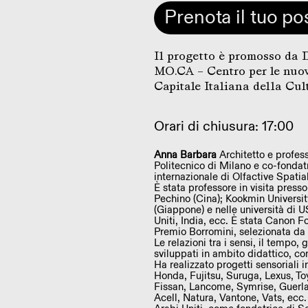
Prenota il tuo po
Il progetto è promosso da
MO.CA – Centro per le nuov
Capitale Italiana della Cu
Orari di chiusura: 17:00
Anna Barbara
Architetto e profess
Politecnico di Milano e co-fonda
internazionale di Olfactive Spati
È stata professore in visita press
Pechino (Cina); Kookmin Universit
(Giappone) e nelle università di U
Uniti, India, ecc. È stata Canon
Premio Borromini, selezionata da
Le relazioni tra i sensi, il tempo, 
sviluppati in ambito didattico, con
Ha realizzato progetti sensoriali i
Honda, Fujitsu, Suruga, Lexus, To
Fissan, Lancome, Symrise, Guerla
Acell, Natura, Vantone, Vats, ecc