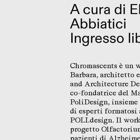
A cura di E
Abbiatici
Ingresso li
Chromascents è un 
Barbara, architetto e
and Architecture Des
co-fondatrice del Ma
PoliDesign, insieme 
di esperti formatosi
POLI.design. Il wor
progetto Olfactorium
pazienti di Alzheime