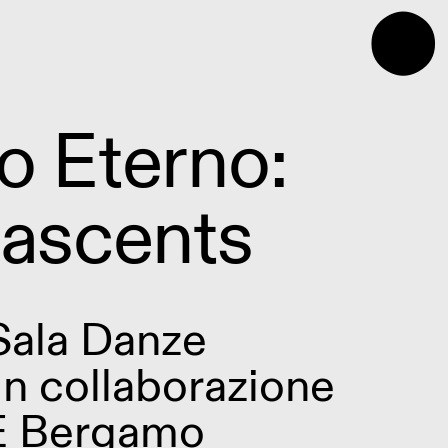
⬤
o Eterno:
ascents
Sala Danze
in collaborazione
E Bergamo