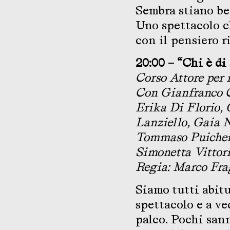
Sembra stiano be
Uno spettacolo ch
con il pensiero r
20:00 – “Chi è di
Corso Attore per 
Con Gianfranco C
Erika Di Florio,
Lanziello, Gaia 
Tommaso Puicher,
Simonetta Vittor
Regia: Marco Frag
Siamo tutti abitu
spettacolo e a ve
palco. Pochi sann