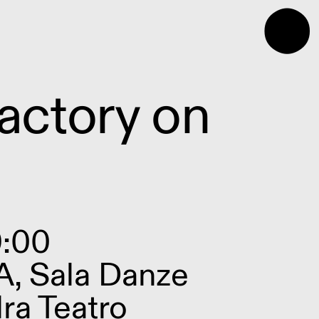
⬤
ctory on
9:00
A, Sala Danze
dra Teatro