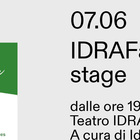
07.06
IDRAFa
stage
dalle
ore 1
Teatro IDR
A cura di
I