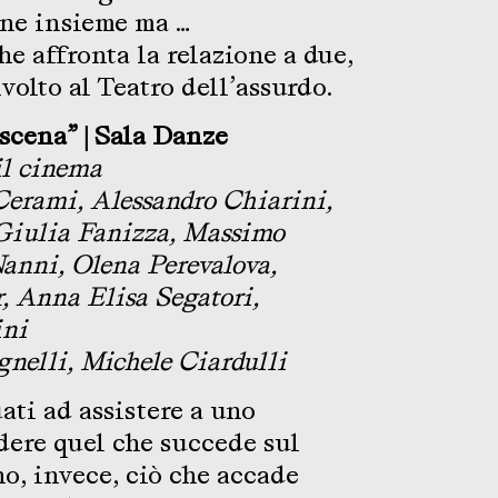
ne insieme ma …
e affronta la relazione a due,
ivolto al Teatro dell’assurdo.
 scena” | Sala Danze
il cinema
erami, Alessandro Chiarini,
 Giulia Fanizza, Massimo
Nanni, Olena Perevalova,
 Anna Elisa Segatori,
ini
nelli, Michele Ciardulli
ati ad assistere a uno
dere quel che succede sul
o, invece, ciò che accade