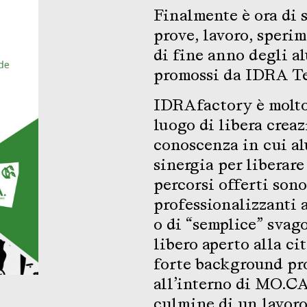
Finalmente è ora di s
prove, lavoro, sperim
di fine anno degli a
promossi da IDRA Te
IDRAfactory è molto 
luogo di libera creaz
conoscenza in cui al
sinergia per liberare
percorsi offerti sono
professionalizzanti 
o di “semplice” svag
libero aperto alla c
forte background prof
all’interno di MO.CA
culmine di un lavoro