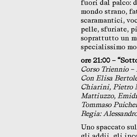
fuori dal palco: d
mondo strano, fat
scaramantici, voc
pelle, sfuriate, p
soprattutto un m
specialissimo mot
ore
21:00 – “Sott
Corso Triennio – 
Con Elisa Bertole
Chiarini, Pietro
Mattiuzzo, Emidi
Tommaso Puiche
Regia: Alessandro
Uno spaccato sul
gli addii, gli inc