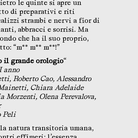
ietro le quinte si apre un
to di preparativi e riti
alizzi strambi e nervi a fior di
ianti, abbracci e sorrisi. Ma
ondo che ha il suo proprio,
to: “m** m** m**!”
o il grande orologio
“
I anno
tti, Roberto Cao, Alessandro
 Mainetti, Chiara Adelaide
a Morzenti, Olena Perevalova,
r
 Peli
la natura transitoria umana,
ontri effimeri; l’essenza