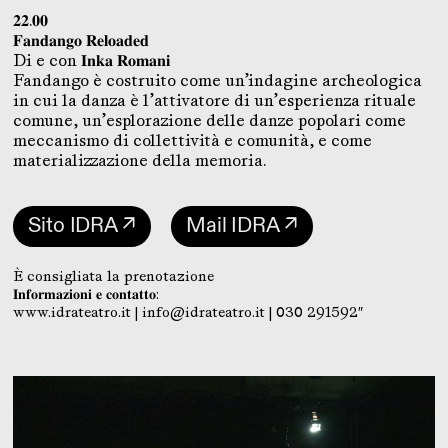
𝟐𝟐.𝟎𝟎
𝐅𝐚𝐧𝐝𝐚𝐧𝐠𝐨 𝐑𝐞𝐥𝐨𝐚𝐝𝐞𝐝
Di e con 𝐈𝐧𝐤𝐚 𝐑𝐨𝐦𝐚𝐧𝐢
Fandango è costruito come un’indagine archeologica
in cui la danza è l’attivatore di un’esperienza rituale
comune, un’esplorazione delle danze popolari come
meccanismo di collettività e comunità, e come
materializzazione della memoria.
Sito IDRA ↗
Mail IDRA ↗
È consigliata la prenotazione
𝐈𝐧𝐟𝐨𝐫𝐦𝐚𝐳𝐢𝐨𝐧𝐢 𝐞 𝐜𝐨𝐧𝐭𝐚𝐭𝐭𝐨:
www.idrateatro.it | info@idrateatro.it | 030 291592″