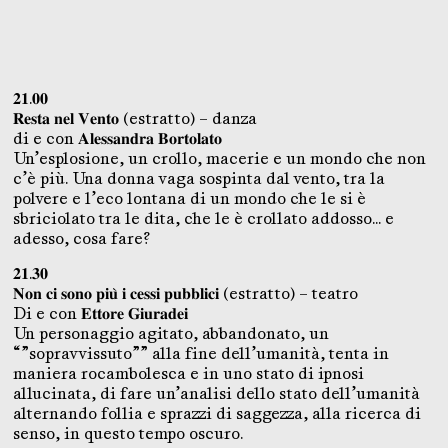
𝟐𝟏.𝟎𝟎
𝐑𝐞𝐬𝐭𝐚 𝐧𝐞𝐥 𝐕𝐞𝐧𝐭𝐨 (estratto) – danza
di e con 𝐀𝐥𝐞𝐬𝐬𝐚𝐧𝐝𝐫𝐚 𝐁𝐨𝐫𝐭𝐨𝐥𝐚𝐭𝐨
Un’esplosione, un crollo, macerie e un mondo che non
c’è più. Una donna vaga sospinta dal vento, tra la
polvere e l’eco lontana di un mondo che le si è
sbriciolato tra le dita, che le è crollato addosso… e
adesso, cosa fare?
𝟐𝟏.𝟑𝟎
𝐍𝐨𝐧 𝐜𝐢 𝐬𝐨𝐧𝐨 𝐩𝐢𝐮̀ 𝐢 𝐜𝐞𝐬𝐬𝐢 𝐩𝐮𝐛𝐛𝐥𝐢𝐜𝐢 (estratto) – teatro
Di e con 𝐄𝐭𝐭𝐨𝐫𝐞 𝐆𝐢𝐮𝐫𝐚𝐝𝐞𝐢
Un personaggio agitato, abbandonato, un
“”sopravvissuto”” alla fine dell’umanità, tenta in
maniera rocambolesca e in uno stato di ipnosi
allucinata, di fare un’analisi dello stato dell’umanità
alternando follia e sprazzi di saggezza, alla ricerca di
senso, in questo tempo oscuro.