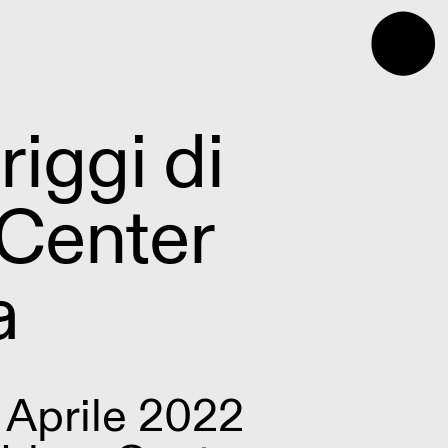
⬤
iggi di
Center
a
 Aprile 2022