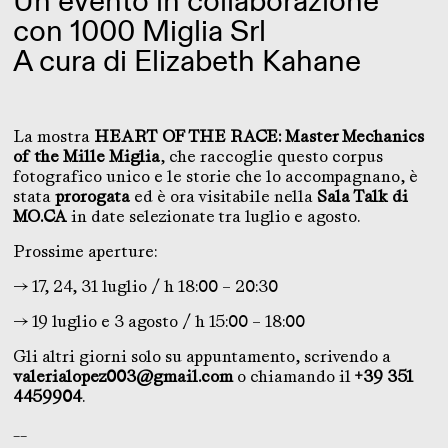
Un evento in collaborazione
con 1000 Miglia Srl
A cura di Elizabeth Kahane
La mostra
HEART OF THE RACE: Master Mechanics
of the Mille Miglia
, che raccoglie questo corpus
fotografico unico e le storie che lo accompagnano, è
stata
prorogata
ed è ora visitabile nella
Sala Talk di
MO.CA
in date selezionate tra luglio e agosto.
Prossime aperture:
→ 17, 24, 31 luglio / h 18:00 – 20:30
→ 19 luglio e 3 agosto / h 15:00 – 18:00
Gli altri giorni solo su appuntamento, scrivendo a
valerialopez003@gmail.com
o chiamando il
+39 351
4459904
.
__