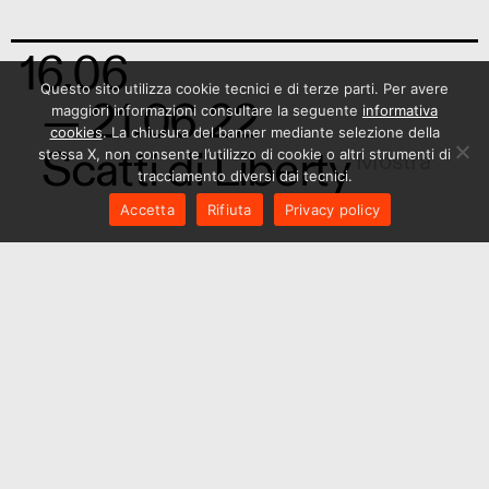
16.06
Questo sito utilizza cookie tecnici e di terze parti. Per avere
— 21.06.22
maggiori informazioni consultare la seguente
informativa
cookies
. La chiusura del banner mediante selezione della
Scatti di Liberty
stessa X, non consente l’utilizzo di cookie o altri strumenti di
Mostra
tracciamento diversi dai tecnici.
Accetta
Rifiuta
Privacy policy
14.12
La curatela nel web
— Nuovi modi per
immaginare la
produzione artistica