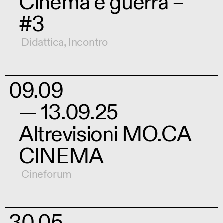
Cinema e guerra –
#3
Didattica
,
Incontro
09.09
— 13.09.25
Altrevisioni MO.CA
CINEMA
Cineforum
30.05