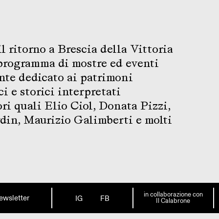
l ritorno a Brescia della Vittoria
 programma di mostre ed eventi
nte dedicato ai patrimoni
ci e storici interpretati
ori quali Elio Ciol, Donata Pizzi,
in, Maurizio Galimberti e molti
in collaborazione con
ewsletter
IG
FB
Il Calabrone