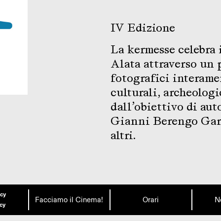
IV Edizione
La kermesse celebra i
Alata attraverso un
fotografici interame
culturali, archeologi
dall’obiettivo di aut
Gianni Berengo Gard
altri.
icy
Facciamo il Cinema!
Orari
N
icy