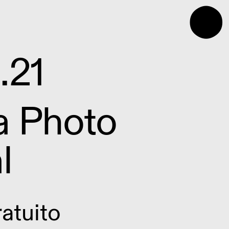
⬤
.21
a Photo
l
atuito