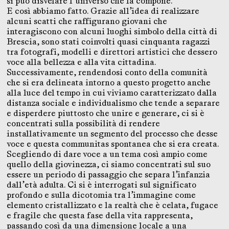
si può disvelare l’universo che la compone.
E così abbiamo fatto. Grazie all’idea di realizzare
alcuni scatti che raffigurano giovani che
interagiscono con alcuni luoghi simbolo della città di
Brescia, sono stati coinvolti quasi cinquanta ragazzi
tra fotografi, modelli e direttori artistici che dessero
voce alla bellezza e alla vita cittadina.
Successivamente, rendendosi conto della comunità
che si era delineata intorno a questo progetto anche
alla luce del tempo in cui viviamo caratterizzato dalla
distanza sociale e individualismo che tende a separare
e disperdere piuttosto che unire e generare, ci si è
concentrati sulla possibilità di rendere
installativamente un segmento del processo che desse
voce e questa communitas spontanea che si era creata.
Scegliendo di dare voce a un tema così ampio come
quello della giovinezza, ci siamo concentrati sul suo
essere un periodo di passaggio che separa l’infanzia
dall’età adulta. Ci si è interrogati sul significato
profondo e sulla dicotomia tra l’immagine come
elemento cristallizzato e la realtà che è celata, fugace
e fragile che questa fase della vita rappresenta,
passando così da una dimensione locale a una