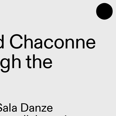
⬤
d Chaconne
gh the
Sala Danze