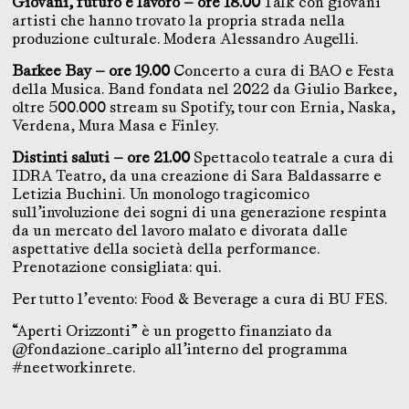
Giovani, futuro e lavoro — ore 18.00
Talk con giovani
artisti che hanno trovato la propria strada nella
produzione culturale. Modera Alessandro Augelli.
Barkee Bay — ore 19.00
Concerto a cura di BAO e Festa
della Musica. Band fondata nel 2022 da Giulio Barkee,
oltre 500.000 stream su Spotify, tour con Ernia, Naska,
Verdena, Mura Masa e Finley.
Distinti saluti — ore 21.00
Spettacolo teatrale a cura di
IDRA Teatro, da una creazione di Sara Baldassarre e
Letizia Buchini. Un monologo tragicomico
sull’involuzione dei sogni di una generazione respinta
da un mercato del lavoro malato e divorata dalle
aspettative della società della performance.
Prenotazione consigliata:
qui
.
Per tutto l’evento: Food & Beverage a cura di BU FES.
“Aperti Orizzonti” è un progetto finanziato da
@fondazione_cariplo all’interno del programma
#neetworkinrete.