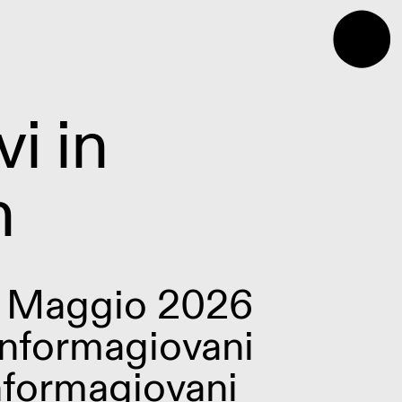
⬤
vi in
h
8 Maggio 2026
Informagiovani
nformagiovani